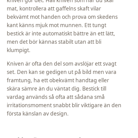
kniven gör det. Håll kniven som när du skär
mat, kontrollera att gaffelns skaft vilar
bekvämt mot handen och prova om skedens
kant känns mjuk mot munnen. Ett tungt
bestick är inte automatiskt bättre än ett lätt,
men det bör kännas stabilt utan att bli
klumpigt.
Kniven är ofta den del som avslöjar ett svagt
set. Den kan se gedigen ut på bild men vara
framtung, ha ett obekvämt handtag eller
skära sämre än du väntat dig. Bestick till
vardag används så ofta att sådana små
irritationsmoment snabbt blir viktigare än den
första känslan av design.