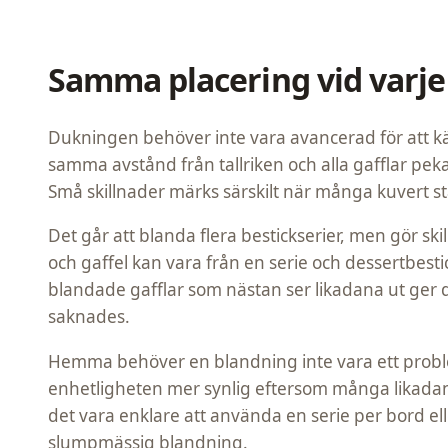
Samma placering vid varje
Dukningen behöver inte vara avancerad för att kä
samma avstånd från tallriken och alla gafflar pek
Små skillnader märks särskilt när många kuvert s
Det går att blanda flera bestickserier, men gör sk
och gaffel kan vara från en serie och dessertbes
blandade gafflar som nästan ser likadana ut ger d
saknades.
Hemma behöver en blandning inte vara ett proble
enhetligheten mer synlig eftersom många likadan
det vara enklare att använda en serie per bord elle
slumpmässig blandning.