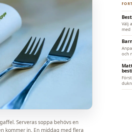
FORT
Besti
Välj 
med 
Barn
Anpas
och m
Matt
best
Först
dukn
 gaffel. Serveras soppa behövs en
 den kommer in. En middag med flera