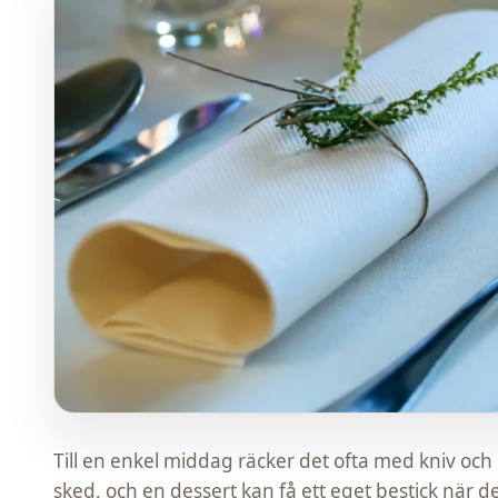
Till en enkel middag räcker det ofta med kniv och
sked, och en dessert kan få ett eget bestick när