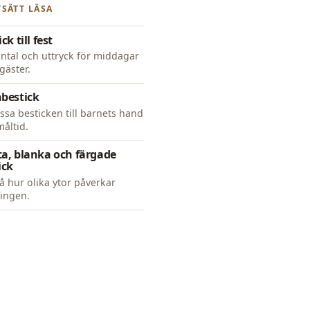
SÄTT LÄSA
ck till fest
antal och uttryck för middagar
gäster.
bestick
sa besticken till barnets hand
åltid.
a, blanka och färgade
ick
å hur olika ytor påverkar
ingen.