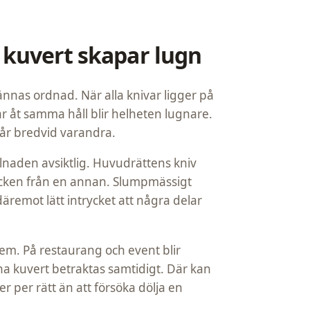
 kuvert skapar lugn
nnas ordnad. När alla knivar ligger på
ar åt samma håll blir helheten lugnare.
tår bredvid varandra.
illnaden avsiktlig. Huvudrättens kniv
ticken från en annan. Slumpmässigt
äremot lätt intrycket att några delar
m. På restaurang och event blir
a kuvert betraktas samtidigt. Där kan
r per rätt än att försöka dölja en