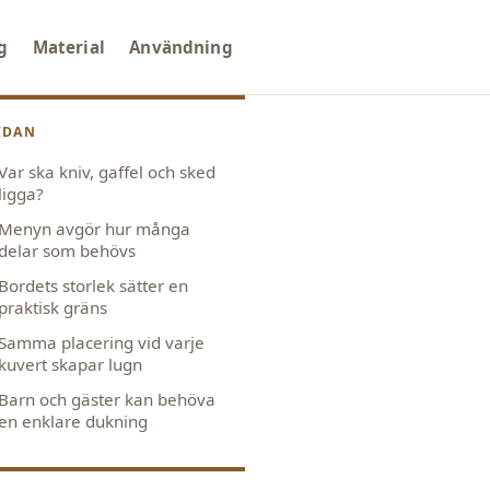
g
Material
Användning
IDAN
Var ska kniv, gaffel och sked
ligga?
Menyn avgör hur många
delar som behövs
Bordets storlek sätter en
praktisk gräns
Samma placering vid varje
kuvert skapar lugn
Barn och gäster kan behöva
en enklare dukning