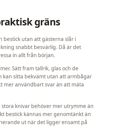
praktisk gräns
ch bestick utan att gästerna slår i
ukning snabbt besvärlig. Då är det
essa in allt från början.
r. Sätt fram tallrik, glas och de
n kan sitta bekvämt utan att armbågar
ett mer användbart svar än att mäta
och stora knivar behöver mer utrymme än
pakt bestick kännas mer genomtänkt än
onerande ut när det ligger ensamt på