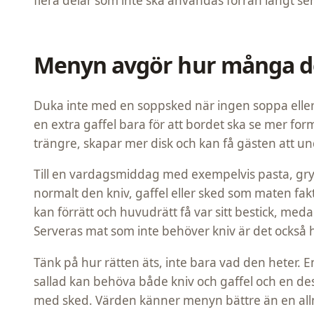
flera delar som inte ska användas förrän långt se
Menyn avgör hur många d
Duka inte med en soppsked när ingen soppa eller 
en extra gaffel bara för att bordet ska se mer for
trängre, skapar mer disk och kan få gästen att u
Till en vardagsmiddag med exempelvis pasta, gryta
normalt den kniv, gaffel eller sked som maten fakt
kan förrätt och huvudrätt få var sitt bestick, me
Serveras mat som inte behöver kniv är det också he
Tänk på hur rätten äts, inte bara vad den heter. 
sallad kan behöva både kniv och gaffel och en de
med sked. Värden känner menyn bättre än en al