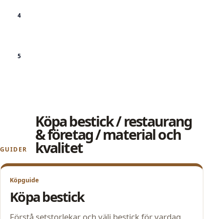
Läs tillverkarens skötselråd, särskilt för
matta, färgade och belagda bestick.
Se efter om serien säljs i lösa delar så att
försvunna gafflar och skedar kan ersättas.
Köpa bestick / restaurang
& företag / material och
kvalitet
GUIDER
Köpguide
Köpa bestick
Förstå setstorlekar och välj bestick för vardag,