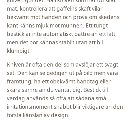
kniven gör det. Håll kniven som när du skär
mat, kontrollera att gaffelns skaft vilar
bekvämt mot handen och prova om skedens
kant känns mjuk mot munnen. Ett tungt
bestick är inte automatiskt bättre än ett lätt,
men det bör kännas stabilt utan att bli
klumpigt.
Kniven är ofta den del som avslöjar ett svagt
set. Den kan se gedigen ut på bild men vara
framtung, ha ett obekvämt handtag eller
skära sämre än du väntat dig. Bestick till
vardag används så ofta att sådana små
irritationsmoment snabbt blir viktigare än den
första känslan av design.