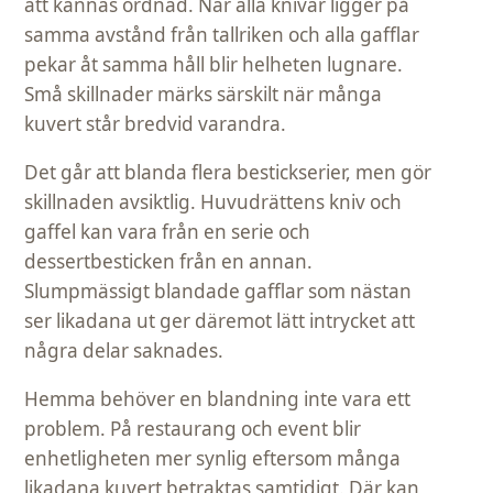
att kännas ordnad. När alla knivar ligger på
samma avstånd från tallriken och alla gafflar
pekar åt samma håll blir helheten lugnare.
Små skillnader märks särskilt när många
kuvert står bredvid varandra.
Det går att blanda flera bestickserier, men gör
skillnaden avsiktlig. Huvudrättens kniv och
gaffel kan vara från en serie och
dessertbesticken från en annan.
Slumpmässigt blandade gafflar som nästan
ser likadana ut ger däremot lätt intrycket att
några delar saknades.
Hemma behöver en blandning inte vara ett
problem. På restaurang och event blir
enhetligheten mer synlig eftersom många
likadana kuvert betraktas samtidigt. Där kan